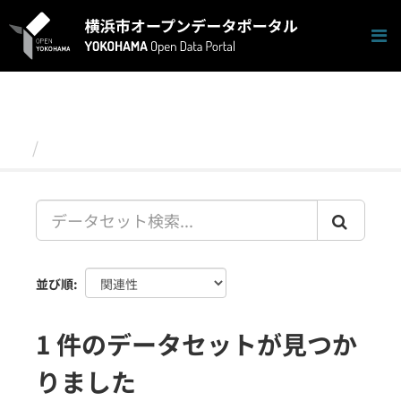
ス
キ
ッ
プ
し
て
内
容
データセット
へ
並び順
1 件のデータセットが見つか
りました