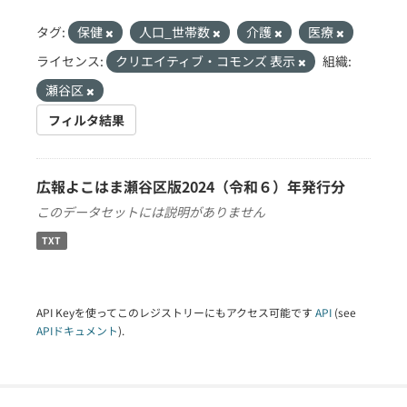
タグ:
保健
人口_世帯数
介護
医療
ライセンス:
クリエイティブ・コモンズ 表示
組織:
瀬谷区
フィルタ結果
広報よこはま瀬谷区版2024（令和６）年発行分
このデータセットには説明がありません
TXT
API Keyを使ってこのレジストリーにもアクセス可能です
API
(see
APIドキュメント
).