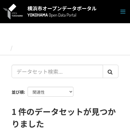
ス
キ
ッ
プ
し
て
内
容
データセット
へ
並び順
1 件のデータセットが見つか
りました