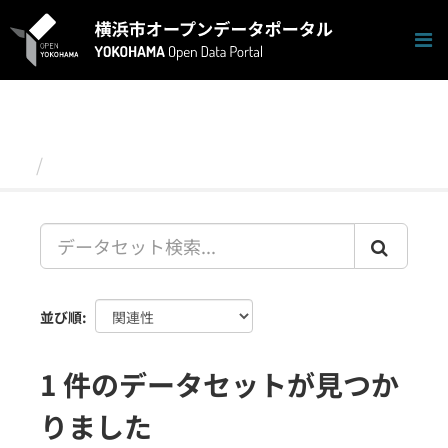
ス
キ
ッ
プ
し
て
内
容
データセット
へ
並び順
1 件のデータセットが見つか
りました