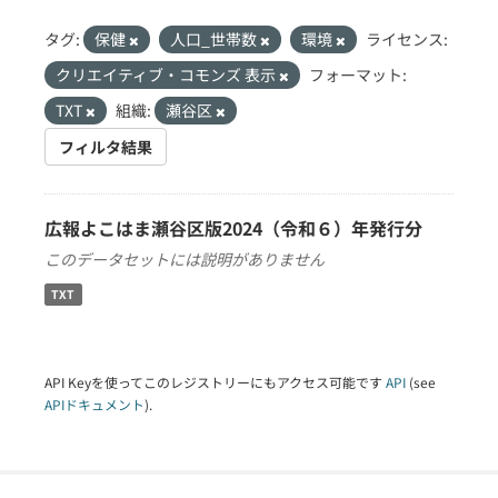
タグ:
保健
人口_世帯数
環境
ライセンス:
クリエイティブ・コモンズ 表示
フォーマット:
TXT
組織:
瀬谷区
フィルタ結果
広報よこはま瀬谷区版2024（令和６）年発行分
このデータセットには説明がありません
TXT
API Keyを使ってこのレジストリーにもアクセス可能です
API
(see
APIドキュメント
).