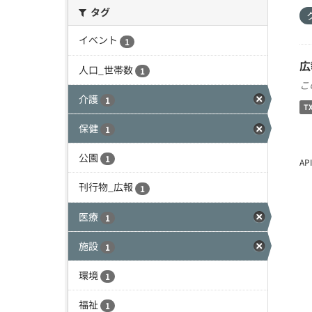
タグ
イベント
1
広
人口_世帯数
1
こ
介護
1
T
保健
1
公園
1
A
刊行物_広報
1
医療
1
施設
1
環境
1
福祉
1