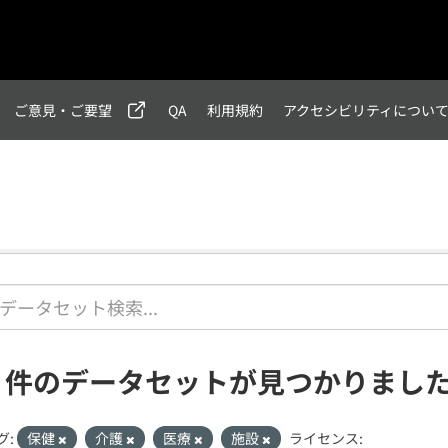
ご意見・ご要望
QA
利用規約
アクセシビリティについ
1 件のデータセットが見つかりまし
グ:
保健
介護
医療
施設
ライセンス: