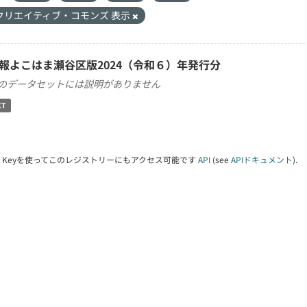
クリエイティブ・コモンズ 表示
報よこはま瀬谷区版2024（令和６）年発行分
のデータセットには説明がありません
XT
PI Keyを使ってこのレジストリーにもアクセス可能です
API
(see
APIドキュメント
).