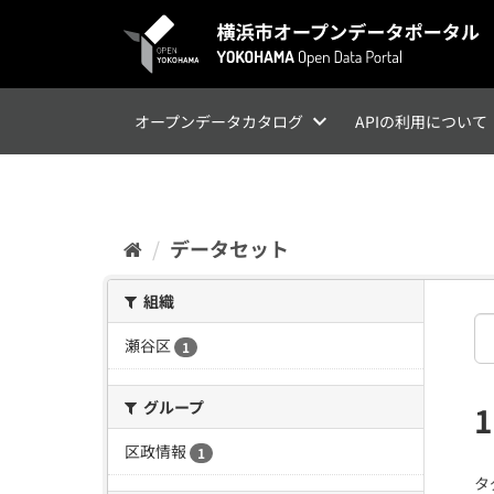
ス
キ
ッ
プ
し
て
オープンデータカタログ
APIの利用について
内
容
へ
データセット
組織
瀬谷区
1
グループ
区政情報
1
タ