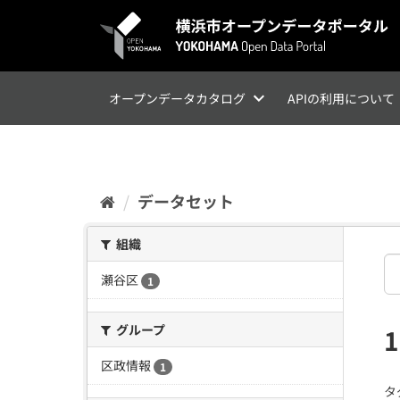
ス
キ
ッ
プ
し
て
オープンデータカタログ
APIの利用について
内
容
へ
データセット
組織
瀬谷区
1
グループ
区政情報
1
タ