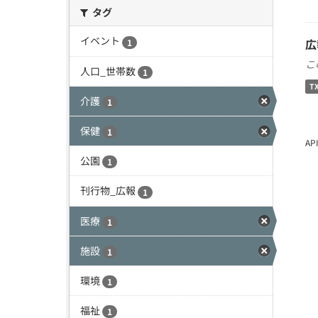
タグ
イベント
広
1
こ
人口_世帯数
1
T
介護
1
保健
1
A
公園
1
刊行物_広報
1
医療
1
施設
1
環境
1
福祉
1