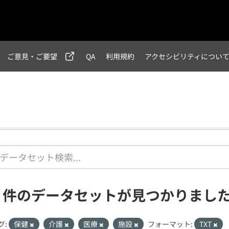
ご意見・ご要望
QA
利用規約
アクセシビリティについ
1 件のデータセットが見つかりまし
グ:
保健
介護
医療
施設
フォーマット:
TXT