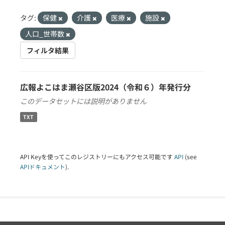
タグ:
保健
介護
医療
施設
人口_世帯数
フィルタ結果
広報よこはま瀬谷区版2024（令和６）年発行分
このデータセットには説明がありません
TXT
API Keyを使ってこのレジストリーにもアクセス可能です
API
(see
APIドキュメント
).