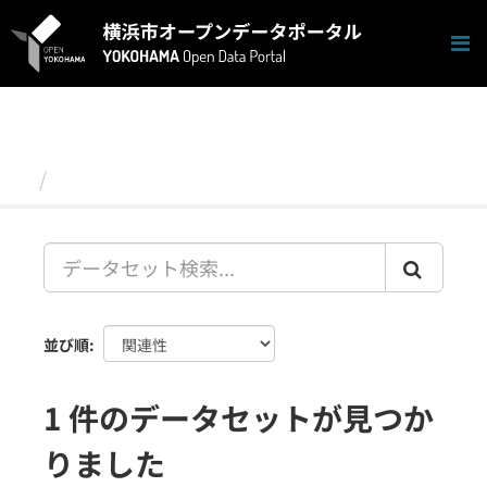
ス
キ
ッ
プ
し
て
内
容
データセット
へ
並び順
1 件のデータセットが見つか
りました