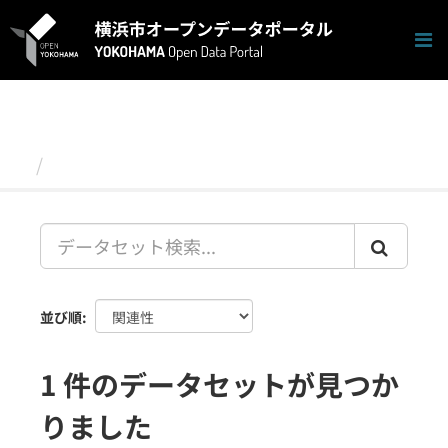
ス
キ
ッ
プ
し
て
内
容
データセット
へ
並び順
1 件のデータセットが見つか
りました