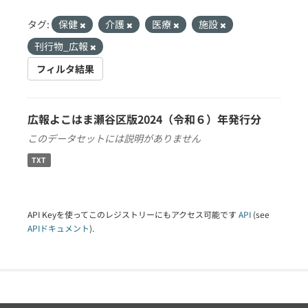
タグ:
保健
介護
医療
施設
刊行物_広報
フィルタ結果
広報よこはま瀬谷区版2024（令和６）年発行分
このデータセットには説明がありません
TXT
API Keyを使ってこのレジストリーにもアクセス可能です
API
(see
APIドキュメント
).