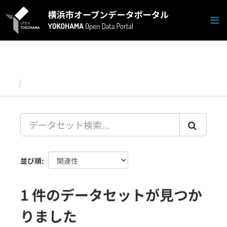
ス
キ
ッ
プ
し
て
内
容
データセット
へ
並び順
1 件のデータセットが見つか
りました