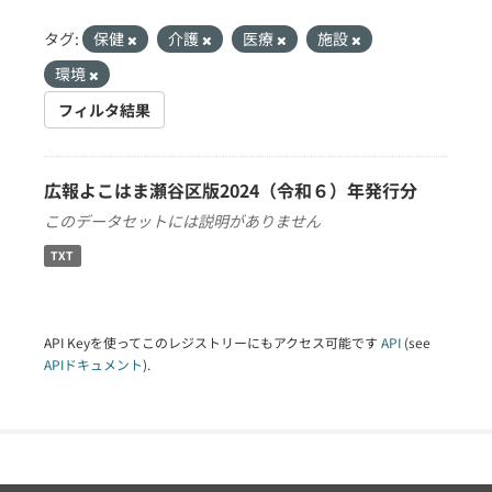
タグ:
保健
介護
医療
施設
環境
フィルタ結果
広報よこはま瀬谷区版2024（令和６）年発行分
このデータセットには説明がありません
TXT
API Keyを使ってこのレジストリーにもアクセス可能です
API
(see
APIドキュメント
).