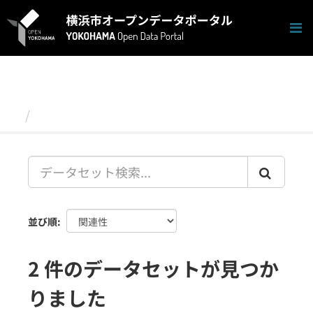
ス
キ
ッ
プ
し
て
内
容
データセット
へ
並び順
2 件のデータセットが見つか
りました