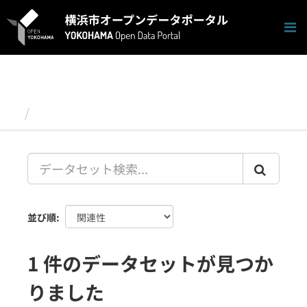
ス
キ
ッ
プ
し
て
内
容
データセット
へ
並び順
1 件のデータセットが見つか
りました