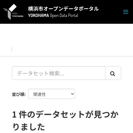
ス
キ
ッ
プ
し
て
内
容
データセット
へ
並び順
1 件のデータセットが見つか
りました