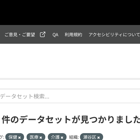
ご意見・ご要望
QA
利用規約
アクセシビリティについ
1 件のデータセットが見つかりまし
グ:
保健
医療
介護
組織:
瀬谷区