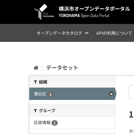
ス
キ
ッ
プ
し
て
オープンデータカタログ
APIの利用について
内
容
へ
データセット
組織
瀬谷区
1
グループ
区政情報
1
タ