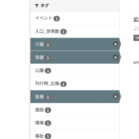
タグ
イベント
広
1
こ
人口_世帯数
1
T
介護
1
保健
1
A
公園
1
刊行物_広報
1
医療
1
施設
1
環境
1
福祉
1