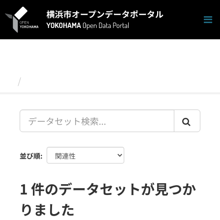
ス
キ
ッ
プ
し
て
内
容
データセット
へ
並び順
1 件のデータセットが見つか
りました