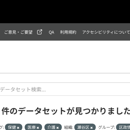
ご意見・ご要望
QA
利用規約
アクセシビリティについ
1 件のデータセットが見つかりまし
グ:
保健
医療
介護
組織:
瀬谷区
グループ:
区政