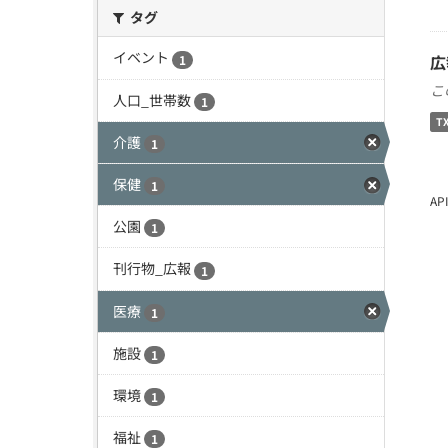
タグ
イベント
広
1
こ
人口_世帯数
1
T
介護
1
保健
1
A
公園
1
刊行物_広報
1
医療
1
施設
1
環境
1
福祉
1