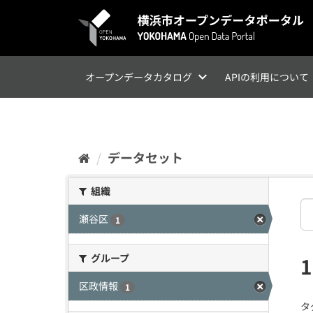
ス
キ
ッ
プ
し
て
オープンデータカタログ
APIの利用について
内
容
へ
データセット
組織
瀬谷区
1
グループ
区政情報
1
タ