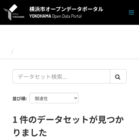
ス
キ
ッ
プ
し
て
内
容
データセット
へ
並び順
1 件のデータセットが見つか
りました