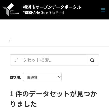
ス
キ
ッ
プ
し
て
内
容
データセット
へ
並び順
1 件のデータセットが見つか
りました