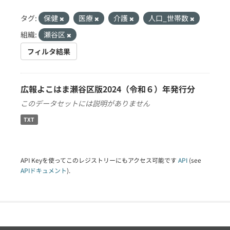
タグ:
保健
医療
介護
人口_世帯数
組織:
瀬谷区
フィルタ結果
広報よこはま瀬谷区版2024（令和６）年発行分
このデータセットには説明がありません
TXT
API Keyを使ってこのレジストリーにもアクセス可能です
API
(see
APIドキュメント
).