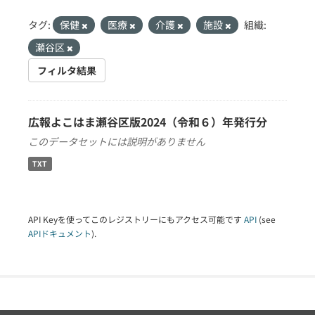
タグ:
保健
医療
介護
施設
組織:
瀬谷区
フィルタ結果
広報よこはま瀬谷区版2024（令和６）年発行分
このデータセットには説明がありません
TXT
API Keyを使ってこのレジストリーにもアクセス可能です
API
(see
APIドキュメント
).