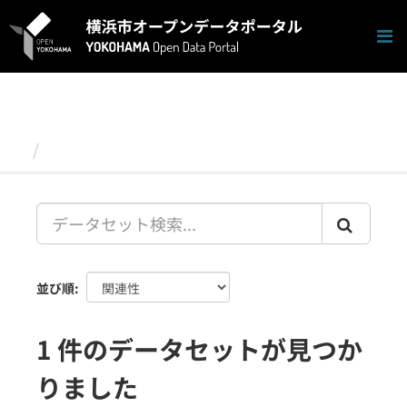
ス
キ
ッ
プ
し
て
内
容
データセット
へ
並び順
1 件のデータセットが見つか
りました