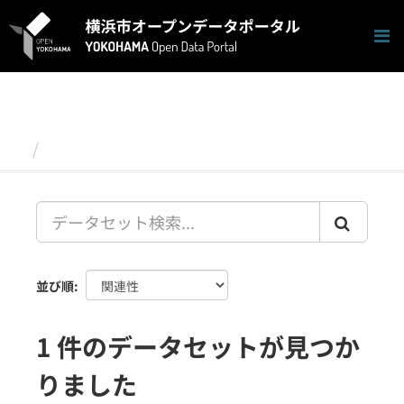
ス
キ
ッ
プ
し
て
内
容
データセット
へ
並び順
1 件のデータセットが見つか
りました