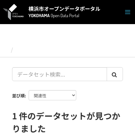
ス
キ
ッ
プ
し
て
内
容
データセット
へ
並び順
1 件のデータセットが見つか
りました