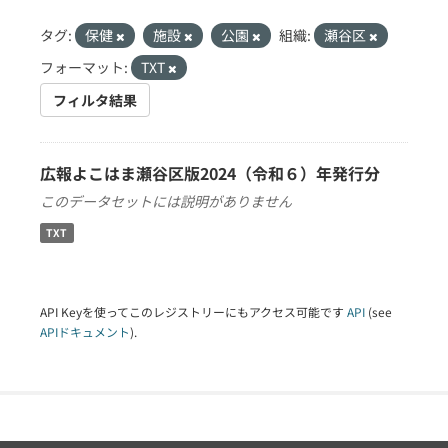
タグ:
保健
施設
公園
組織:
瀬谷区
フォーマット:
TXT
フィルタ結果
広報よこはま瀬谷区版2024（令和６）年発行分
このデータセットには説明がありません
TXT
API Keyを使ってこのレジストリーにもアクセス可能です
API
(see
APIドキュメント
).