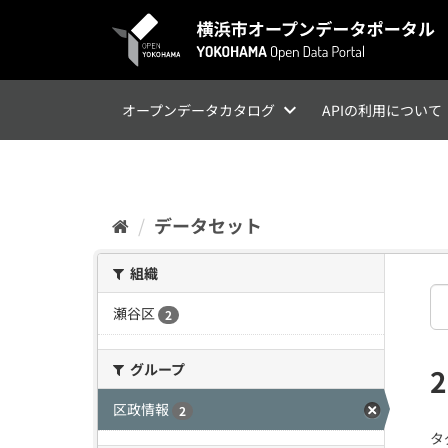
ス
キ
ッ
プ
し
て
オープンデータカタログ
APIの利用について
内
容
へ
データセット
組織
瀬谷区
2
グループ
区政情報
2
タ