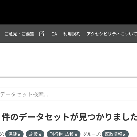
ご意見・ご要望
QA
利用規約
アクセシビリティについ
2 件のデータセットが見つかりまし
グ:
保健
施設
刊行物_広報
グループ:
区政情報