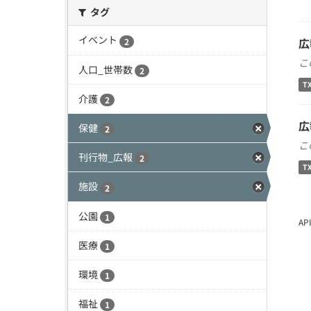
タグ
イベント
広
2
こ
人口_世帯数
2
T
介護
2
広
保健
2
こ
刊行物_広報
2
T
施設
2
公園
1
A
医療
1
環境
1
福祉
1