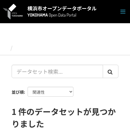
ス
キ
ッ
プ
し
て
内
容
データセット
へ
並び順
1 件のデータセットが見つか
りました