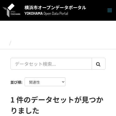
ス
キ
ッ
プ
し
て
内
容
データセット
へ
並び順
1 件のデータセットが見つか
りました