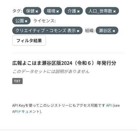
タグ:
保健
環境
介護
人口_世帯数
公園
ライセンス:
クリエイティブ・コモンズ 表示
組織:
瀬谷区
フィルタ結果
広報よこはま瀬谷区版2024（令和６）年発行分
このデータセットには説明がありません
TXT
API Keyを使ってこのレジストリーにもアクセス可能です
API
(see
APIドキュメント
).