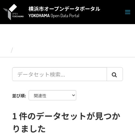
ス
キ
ッ
プ
し
て
内
容
データセット
へ
並び順
1 件のデータセットが見つか
りました