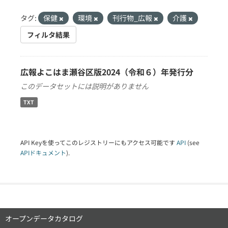
タグ:
保健
環境
刊行物_広報
介護
フィルタ結果
広報よこはま瀬谷区版2024（令和６）年発行分
このデータセットには説明がありません
TXT
API Keyを使ってこのレジストリーにもアクセス可能です
API
(see
APIドキュメント
).
オープンデータカタログ