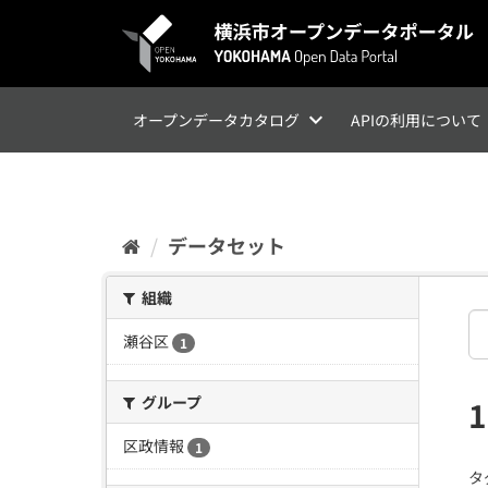
ス
キ
ッ
プ
し
て
オープンデータカタログ
APIの利用について
内
容
へ
データセット
組織
瀬谷区
1
グループ
区政情報
1
タ