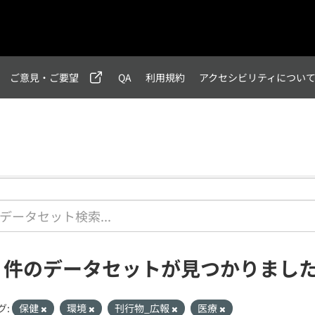
ご意見・ご要望
QA
利用規約
アクセシビリティについ
1 件のデータセットが見つかりまし
グ:
保健
環境
刊行物_広報
医療