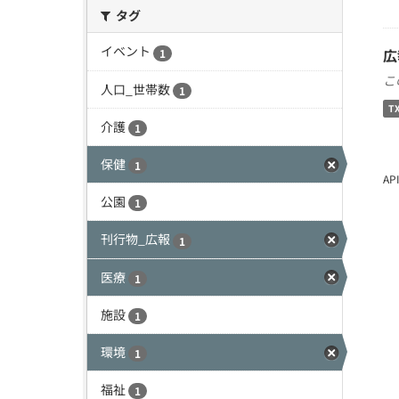
タグ
イベント
広
1
こ
人口_世帯数
1
T
介護
1
保健
1
A
公園
1
刊行物_広報
1
医療
1
施設
1
環境
1
福祉
1