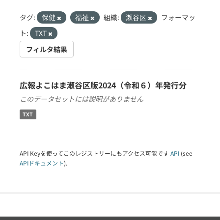
タグ:
保健
福祉
組織:
瀬谷区
フォーマッ
ト:
TXT
フィルタ結果
広報よこはま瀬谷区版2024（令和６）年発行分
このデータセットには説明がありません
TXT
API Keyを使ってこのレジストリーにもアクセス可能です
API
(see
APIドキュメント
).