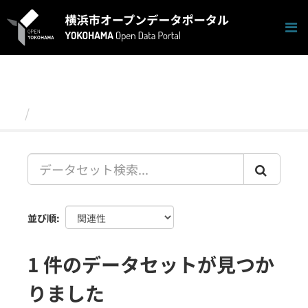
ス
キ
ッ
プ
し
て
内
容
データセット
へ
並び順
1 件のデータセットが見つか
りました