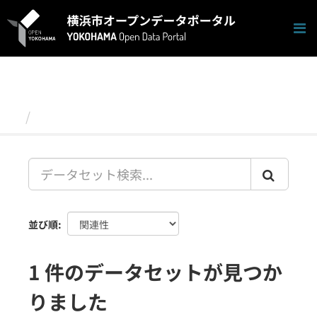
ス
キ
ッ
プ
し
て
内
容
データセット
へ
並び順
1 件のデータセットが見つか
りました