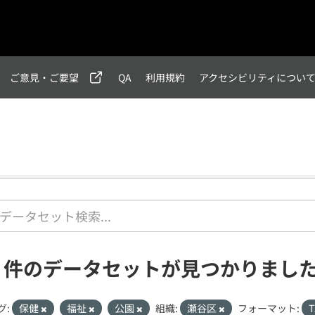
ご意見・ご要望
QA
利用規約
アクセシビリティについ
1 件のデータセットが見つかりまし
グ:
保健
福祉
公園
組織:
瀬谷区
フォーマット:
T