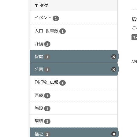
タグ
イベント
広
1
こ
人口_世帯数
1
T
介護
1
保健
1
A
公園
1
刊行物_広報
1
医療
1
施設
1
環境
1
福祉
1