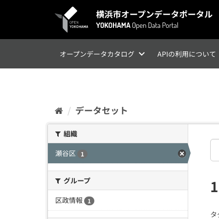
ス
キ
ッ
プ
し
て
オープンデータカタログ
APIの利用について
内
容
へ
データセット
組織
瀬谷区
1
グループ
区政情報
1
タ