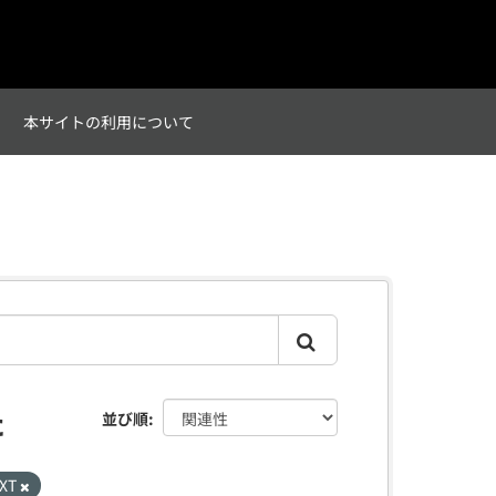
て
本サイトの利用について
た
並び順
XT