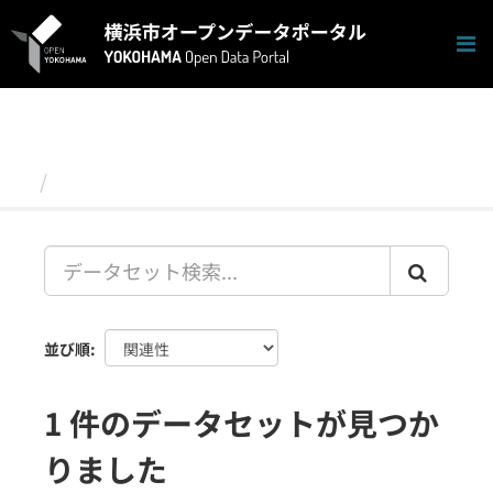
ス
キ
ッ
プ
し
て
内
容
データセット
へ
並び順
1 件のデータセットが見つか
りました