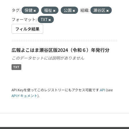
タグ:
保健
福祉
公園
組織:
瀬谷区
フォーマット:
TXT
フィルタ結果
広報よこはま瀬谷区版2024（令和６）年発行分
このデータセットには説明がありません
TXT
API Keyを使ってこのレジストリーにもアクセス可能です
API
(see
APIドキュメント
).