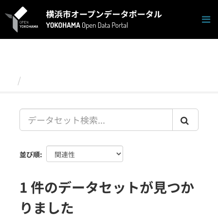
ス
キ
ッ
プ
し
て
内
容
データセット
へ
並び順
1 件のデータセットが見つか
りました