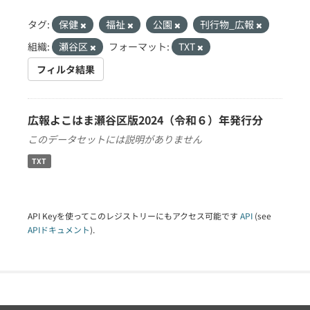
タグ:
保健
福祉
公園
刊行物_広報
組織:
瀬谷区
フォーマット:
TXT
フィルタ結果
広報よこはま瀬谷区版2024（令和６）年発行分
このデータセットには説明がありません
TXT
API Keyを使ってこのレジストリーにもアクセス可能です
API
(see
APIドキュメント
).