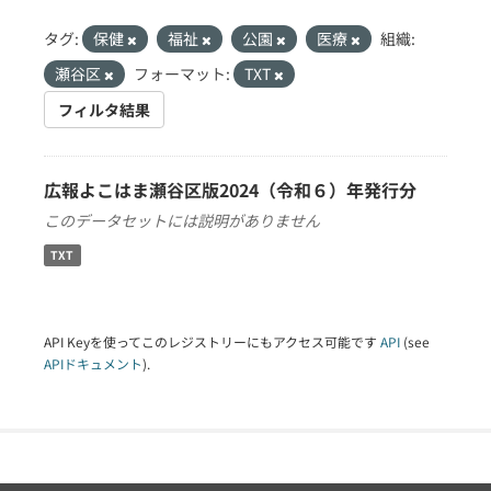
タグ:
保健
福祉
公園
医療
組織:
瀬谷区
フォーマット:
TXT
フィルタ結果
広報よこはま瀬谷区版2024（令和６）年発行分
このデータセットには説明がありません
TXT
API Keyを使ってこのレジストリーにもアクセス可能です
API
(see
APIドキュメント
).