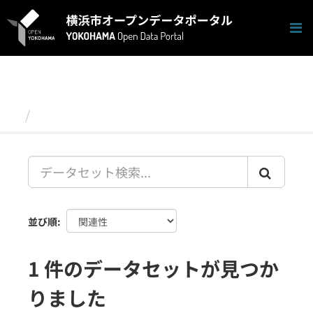
ス
キ
ッ
プ
し
て
内
容
データセット
へ
並び順
1 件のデータセットが見つか
りました