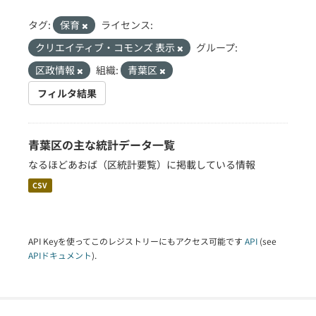
タグ:
保育
ライセンス:
クリエイティブ・コモンズ 表示
グループ:
区政情報
組織:
青葉区
フィルタ結果
青葉区の主な統計データ一覧
なるほどあおば（区統計要覧）に掲載している情報
CSV
API Keyを使ってこのレジストリーにもアクセス可能です
API
(see
APIドキュメント
).