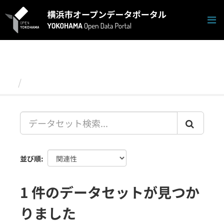
ス
キ
ッ
プ
し
て
内
容
データセット
へ
並び順
1 件のデータセットが見つか
りました