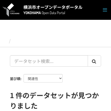
ス
キ
ッ
プ
し
て
内
容
データセット
へ
並び順
1 件のデータセットが見つか
りました