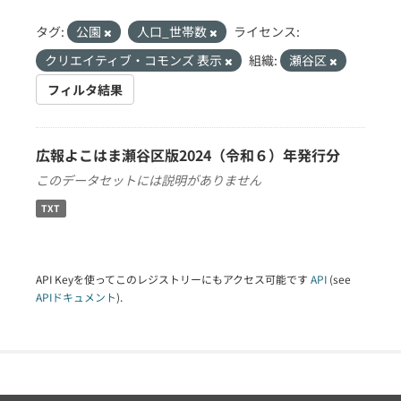
タグ:
公園
人口_世帯数
ライセンス:
クリエイティブ・コモンズ 表示
組織:
瀬谷区
フィルタ結果
広報よこはま瀬谷区版2024（令和６）年発行分
このデータセットには説明がありません
TXT
API Keyを使ってこのレジストリーにもアクセス可能です
API
(see
APIドキュメント
).