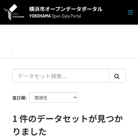
ス
キ
ッ
プ
し
て
内
容
データセット
へ
並び順
1 件のデータセットが見つか
りました