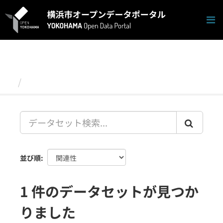
ス
キ
ッ
プ
し
て
内
容
データセット
へ
並び順
1 件のデータセットが見つか
りました