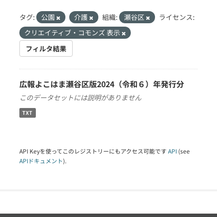
タグ:
公園
介護
組織:
瀬谷区
ライセンス:
クリエイティブ・コモンズ 表示
フィルタ結果
広報よこはま瀬谷区版2024（令和６）年発行分
このデータセットには説明がありません
TXT
API Keyを使ってこのレジストリーにもアクセス可能です
API
(see
APIドキュメント
).