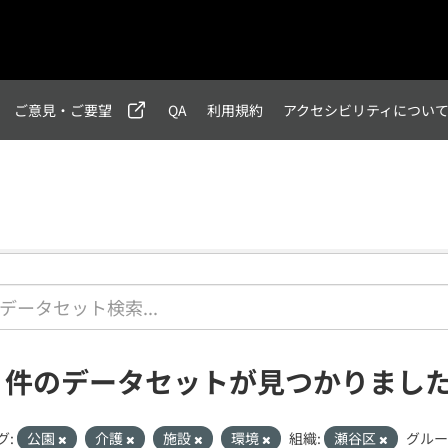
ご意見・ご要望
QA
利用規約
アクセシビリティについ
1 件のデータセットが見つかりまし
グ:
公園
介護
施設
環境
組織:
瀬谷区
グルー