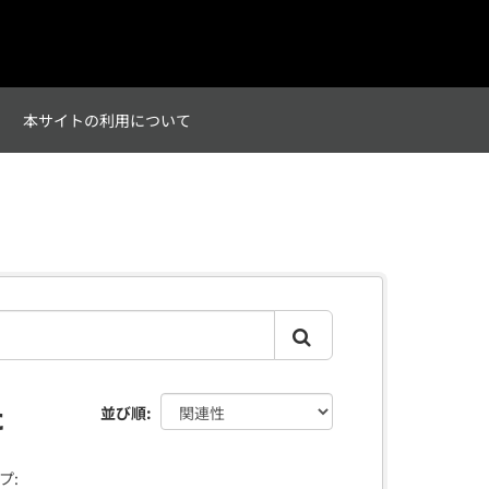
て
本サイトの利用について
た
並び順
プ: