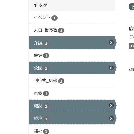
タグ
イベント
1
広
人口_世帯数
1
こ
介護
1
T
保健
1
公園
1
A
刊行物_広報
1
医療
1
施設
1
環境
1
福祉
1