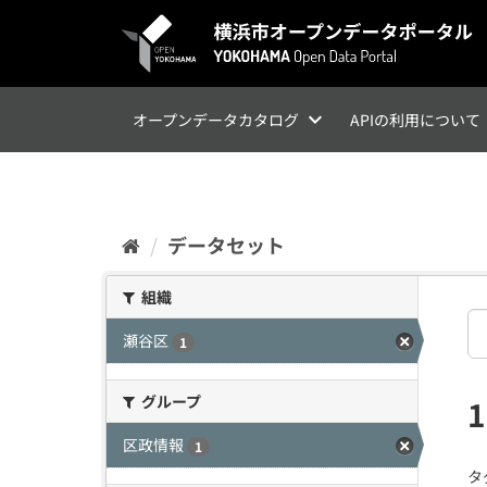
ス
キ
ッ
プ
し
て
オープンデータカタログ
APIの利用について
内
容
へ
データセット
組織
瀬谷区
1
グループ
区政情報
1
タ