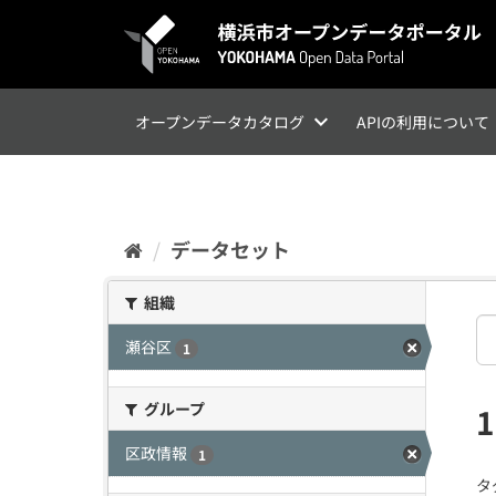
ス
キ
ッ
プ
し
て
オープンデータカタログ
APIの利用について
内
容
へ
データセット
組織
瀬谷区
1
グループ
区政情報
1
タ