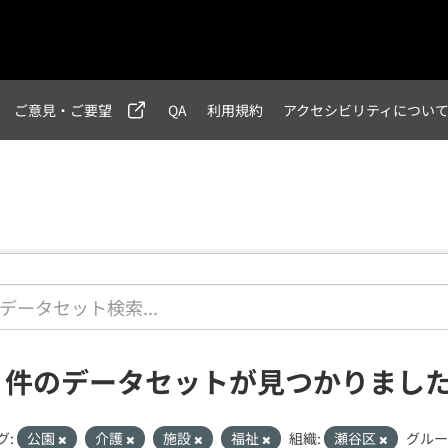
ご意見・ご要望
QA
利用規約
アクセシビリティについ
1 件のデータセットが見つかりまし
グ:
公園
介護
施設
福祉
組織:
瀬谷区
グルー