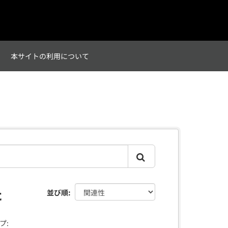
て
本サイトの利用について
た
並び順
プ: