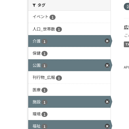
タグ
イベント
1
広
人口_世帯数
1
こ
介護
1
T
保健
1
公園
1
A
刊行物_広報
1
医療
1
施設
1
環境
1
福祉
1