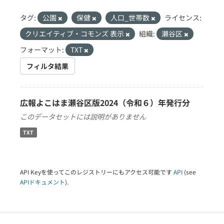
タグ:
公園
保健
人口_世帯数
ライセンス:
クリエイティブ・コモンズ 表示
組織:
瀬谷区
フォーマット:
TXT
フィルタ結果
広報よこはま瀬谷区版2024（令和６）年発行分
このデータセットには説明がありません
TXT
API Keyを使ってこのレジストリーにもアクセス可能です
API
(see
APIドキュメント
).