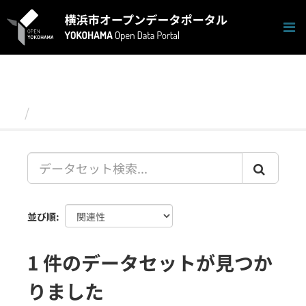
ス
キ
ッ
プ
し
て
内
容
データセット
へ
並び順
1 件のデータセットが見つか
りました