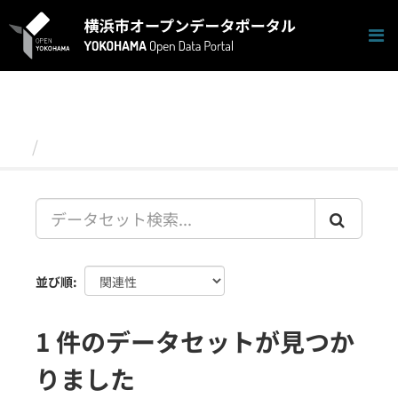
ス
キ
ッ
プ
し
て
内
容
データセット
へ
並び順
1 件のデータセットが見つか
りました