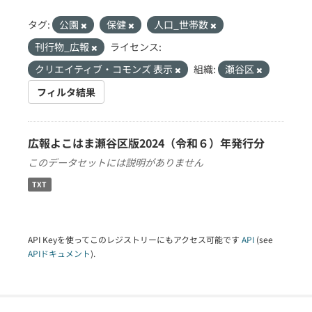
タグ:
公園
保健
人口_世帯数
刊行物_広報
ライセンス:
クリエイティブ・コモンズ 表示
組織:
瀬谷区
フィルタ結果
広報よこはま瀬谷区版2024（令和６）年発行分
このデータセットには説明がありません
TXT
API Keyを使ってこのレジストリーにもアクセス可能です
API
(see
APIドキュメント
).