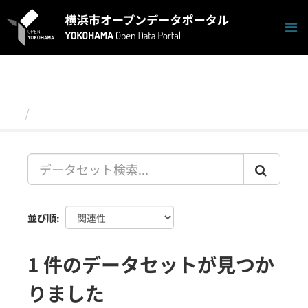
ス
キ
ッ
プ
し
て
内
容
データセット
へ
並び順
1 件のデータセットが見つか
りました