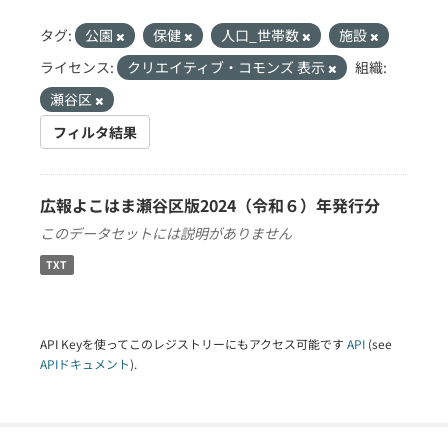
タグ:
公園
保健
人口_世帯数
施設
ライセンス:
クリエイティブ・コモンズ 表示
組織:
瀬谷区
フィルタ結果
広報よこはま瀬谷区版2024（令和６）年発行分
このデータセットには説明がありません
TXT
API Keyを使ってこのレジストリーにもアクセス可能です
API
(see
APIドキュメント
).