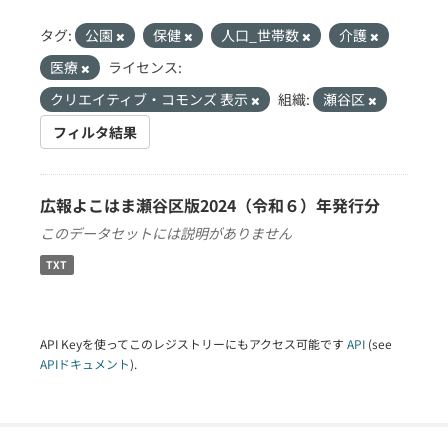
タグ:
公園
保健
人口_世帯数
介護
医療
ライセンス:
クリエイティブ・コモンズ 表示
組織:
瀬谷区
フィルタ結果
広報よこはま瀬谷区版2024（令和６）年発行分
このデータセットには説明がありません
TXT
API Keyを使ってこのレジストリーにもアクセス可能です
API
(see
APIドキュメント
).