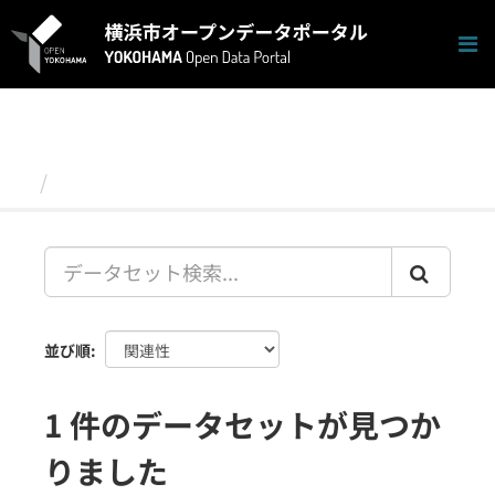
ス
キ
ッ
プ
し
て
内
容
データセット
へ
並び順
1 件のデータセットが見つか
りました