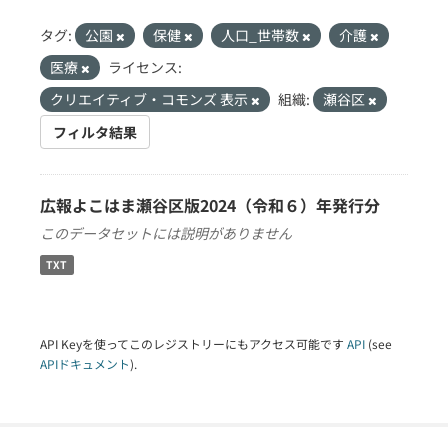
タグ:
公園
保健
人口_世帯数
介護
医療
ライセンス:
クリエイティブ・コモンズ 表示
組織:
瀬谷区
フィルタ結果
広報よこはま瀬谷区版2024（令和６）年発行分
このデータセットには説明がありません
TXT
API Keyを使ってこのレジストリーにもアクセス可能です
API
(see
APIドキュメント
).