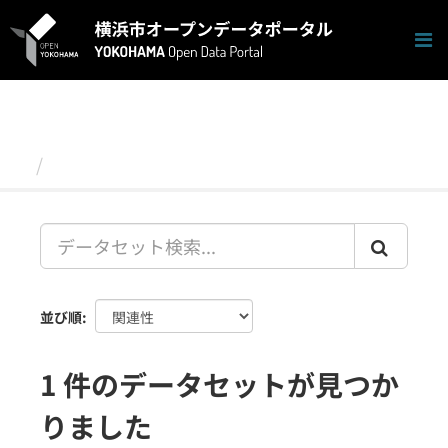
ス
キ
ッ
プ
し
て
内
容
データセット
へ
並び順
1 件のデータセットが見つか
りました