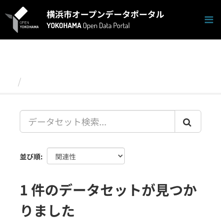
ス
キ
ッ
プ
し
て
内
容
データセット
へ
並び順
1 件のデータセットが見つか
りました