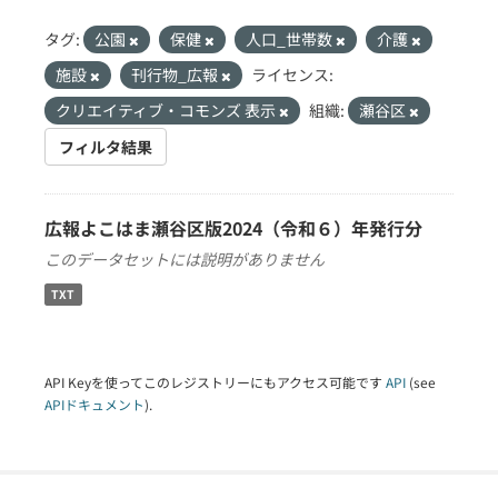
タグ:
公園
保健
人口_世帯数
介護
施設
刊行物_広報
ライセンス:
クリエイティブ・コモンズ 表示
組織:
瀬谷区
フィルタ結果
広報よこはま瀬谷区版2024（令和６）年発行分
このデータセットには説明がありません
TXT
API Keyを使ってこのレジストリーにもアクセス可能です
API
(see
APIドキュメント
).