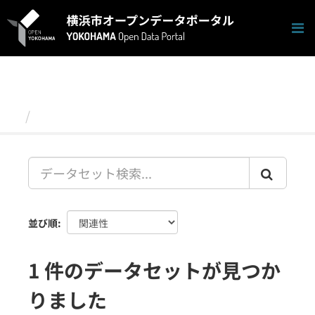
ス
キ
ッ
プ
し
て
内
容
データセット
へ
並び順
1 件のデータセットが見つか
りました