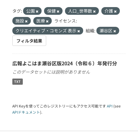
タグ:
公園
保健
人口_世帯数
介護
施設
医療
ライセンス:
クリエイティブ・コモンズ 表示
組織:
瀬谷区
フィルタ結果
広報よこはま瀬谷区版2024（令和６）年発行分
このデータセットには説明がありません
TXT
API Keyを使ってこのレジストリーにもアクセス可能です
API
(see
APIドキュメント
).