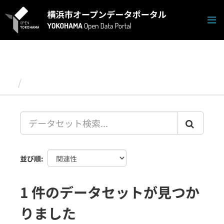
ス
キ
ッ
プ
し
て
内
容
データセット
へ
並び順
1 件のデータセットが見つか
りました