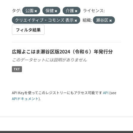
タグ:
公園
保健
介護
ライセンス:
クリエイティブ・コモンズ 表示
組織:
瀬谷区
フィルタ結果
広報よこはま瀬谷区版2024（令和６）年発行分
このデータセットには説明がありません
TXT
API Keyを使ってこのレジストリーにもアクセス可能です
API
(see
APIドキュメント
).