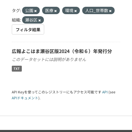
タグ:
公園
医療
環境
人口_世帯数
組織:
瀬谷区
フィルタ結果
広報よこはま瀬谷区版2024（令和６）年発行分
このデータセットには説明がありません
TXT
API Keyを使ってこのレジストリーにもアクセス可能です
API
(see
APIドキュメント
).