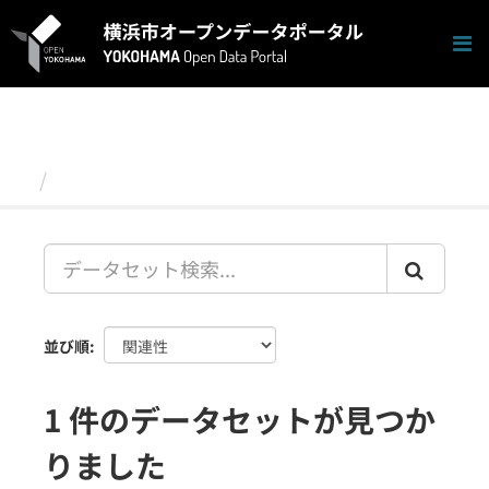
ス
キ
ッ
プ
し
て
内
容
データセット
へ
並び順
1 件のデータセットが見つか
りました