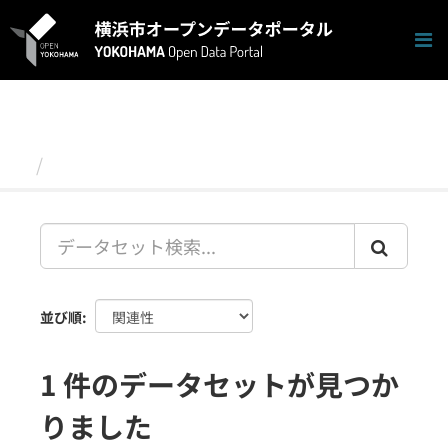
ス
キ
ッ
プ
し
て
内
容
データセット
へ
並び順
1 件のデータセットが見つか
りました