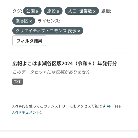
タグ:
公園
施設
人口_世帯数
組織:
瀬谷区
ライセンス:
クリエイティブ・コモンズ 表示
フィルタ結果
広報よこはま瀬谷区版2024（令和６）年発行分
このデータセットには説明がありません
TXT
API Keyを使ってこのレジストリーにもアクセス可能です
API
(see
APIドキュメント
).