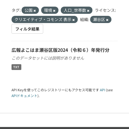
タグ:
公園
環境
人口_世帯数
ライセンス:
クリエイティブ・コモンズ 表示
組織:
瀬谷区
フィルタ結果
広報よこはま瀬谷区版2024（令和６）年発行分
このデータセットには説明がありません
TXT
API Keyを使ってこのレジストリーにもアクセス可能です
API
(see
APIドキュメント
).