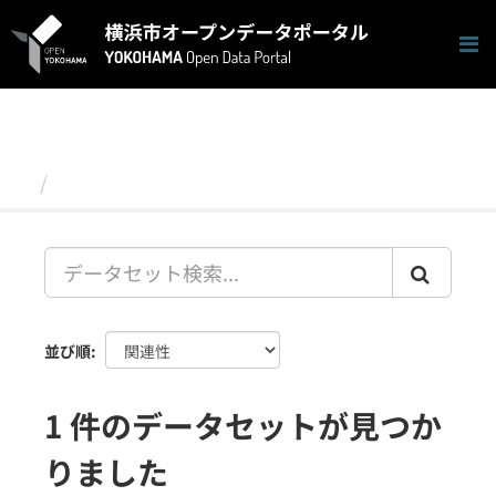
ス
キ
ッ
プ
し
て
内
容
データセット
へ
並び順
1 件のデータセットが見つか
りました