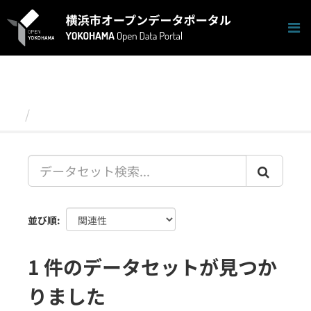
ス
キ
ッ
プ
し
て
内
容
データセット
へ
並び順
1 件のデータセットが見つか
りました