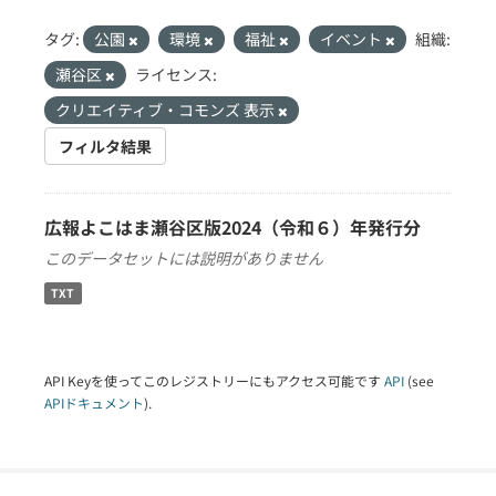
タグ:
公園
環境
福祉
イベント
組織:
瀬谷区
ライセンス:
クリエイティブ・コモンズ 表示
フィルタ結果
広報よこはま瀬谷区版2024（令和６）年発行分
このデータセットには説明がありません
TXT
API Keyを使ってこのレジストリーにもアクセス可能です
API
(see
APIドキュメント
).