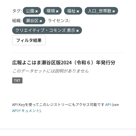
タグ:
公園
環境
福祉
人口_世帯数
組織:
瀬谷区
ライセンス:
クリエイティブ・コモンズ 表示
フィルタ結果
広報よこはま瀬谷区版2024（令和６）年発行分
このデータセットには説明がありません
TXT
API Keyを使ってこのレジストリーにもアクセス可能です
API
(see
APIドキュメント
).