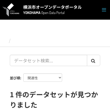
ス
キ
ッ
プ
し
て
内
容
データセット
へ
並び順
1 件のデータセットが見つか
りました