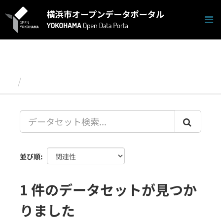
ス
キ
ッ
プ
し
て
内
容
データセット
へ
並び順
1 件のデータセットが見つか
りました