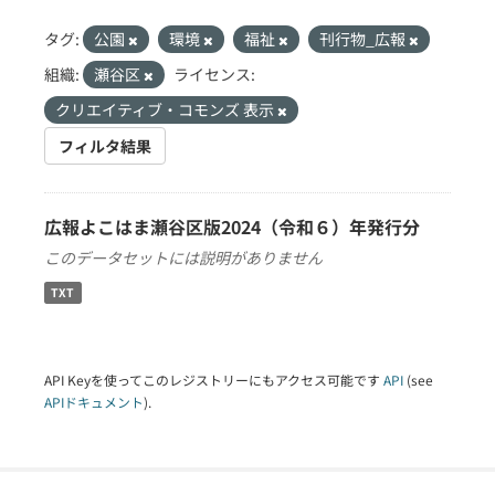
タグ:
公園
環境
福祉
刊行物_広報
組織:
瀬谷区
ライセンス:
クリエイティブ・コモンズ 表示
フィルタ結果
広報よこはま瀬谷区版2024（令和６）年発行分
このデータセットには説明がありません
TXT
API Keyを使ってこのレジストリーにもアクセス可能です
API
(see
APIドキュメント
).